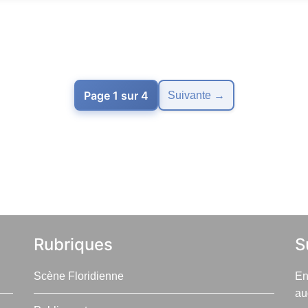
Page 1 sur 4
Suivante →
Rubriques
S
Scène Floridienne
En
au